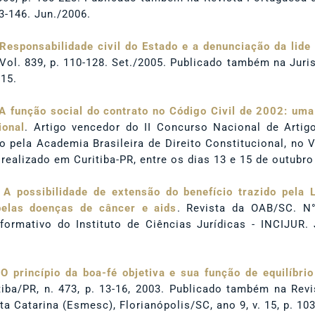
3-146. Jun./2006.
Responsabilidade civil do Estado e a denunciação da lide 
 Vol. 839, p. 110-128. Set./2005. Publicado também na Juri
215.
A função social do contrato no Código Civil de 2002: uma
ional
. Artigo vencedor do II Concurso Nacional de Artigo
o pela Academia Brasileira de Direito Constitucional, no
 realizado em Curitiba-PR, entre os dias 13 e 15 de outubro
.
A possibilidade de extensão do benefício trazido pela
elas doenças de câncer e aids
. Revista da OAB/SC. N°
rmativo do Instituto de Ciências Jurídicas - INCIJUR. Jo
.
O princípio da boa-fé objetiva e sua função de equilíbrio
itiba/PR, n. 473, p. 13-16, 2003. Publicado também na Rev
a Catarina (Esmesc), Florianópolis/SC, ano 9, v. 15, p. 103