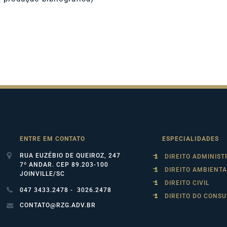
ENTRE EM CONTATO
ESPECIALIDADES
RUA EUZÉBIO DE QUEIROZ, 247
DIREITO ADMINIST
7º ANDAR. CEP 89.203-100
DIREITO AMBIENTA
JOINVILLE/SC
DIREITO CIVIL
047 3433.2478 - 3026.2478
DIREITO DO CONS
CONTATO@RZG.ADV.BR